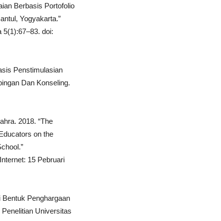
ian Berbasis Portofolio
ntul, Yogyakarta.”
 5(1):67–83. doi:
asis Penstimulasian
mbingan Dan Konseling.
ahra. 2018. “The
 Educators on the
chool.”
nternet: 15 Pebruari
ai Bentuk Penghargaan
Penelitian Universitas