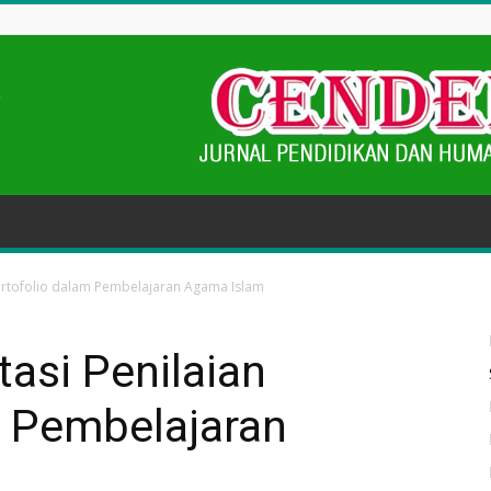
ortofolio dalam Pembelajaran Agama Islam
asi Penilaian
m Pembelajaran