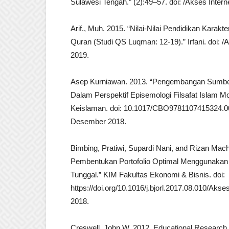
Sulawesi Tengah.” (2):49–57. doi: /Akses Intern
Arif., Muh. 2015. “Nilai-Nilai Pendidikan Karak
Quran (Studi QS Luqman: 12-19).” Irfani. doi: /
2019.
Asep Kurniawan. 2013. “Pengembangan Sumb
Dalam Perspektif Episemologi Filsafat Islam Mo
Keislaman. doi: 10.1017/CBO9781107415324.00
Desember 2018.
Bimbing, Pratiwi, Supardi Nani, and Rizan Mac
Pembentukan Portofolio Optimal Menggunakan
Tunggal.” KIM Fakultas Ekonomi & Bisnis. doi:
https://doi.org/10.1016/j.bjorl.2017.08.010/Akse
2018.
Creswell, John W. 2012. Educational Research 