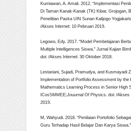
Kurniawan, A. Amali. 2012. “Implementasi Penila
Di Taman Kanak-Kanak (TK) Kibar, Grojogan, Ba
Penelitian Paska UIN Sunan Kalijogo Yogjakarta
/Akses Internet: 10 Pebruari 2019.
Legowo, Edy. 2017. “Model Pembelajaran Berb
Multiple Intelligences Siswa.” Jurnal Kajian Bi
doi: /Akses Internet: 30 Oktober 2018.
Lestariani, Sujadi, Pramudya, and Kusmayadi Z
Implementation of Portfolio Assessment by the
Mathematics Learning Process in Senior High S
ICosSMMEE;Jouurnal Of Physics. doi: /Akses I
2019.
M, Wahyudi. 2018. “Penilaian Portofolio Sebag
Guru Terhadap Hasil Belajar Dan Karya Siswa.” 