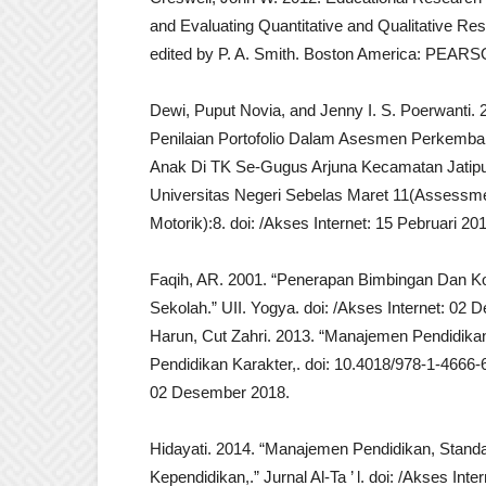
and Evaluating Quantitative and Qualitative 
edited by P. A. Smith. Boston America: PEAR
Dewi, Puput Novia, and Jenny I. S. Poerwanti.
Penilaian Portofolio Dalam Asesmen Perkemba
Anak Di TK Se-Gugus Arjuna Kecamatan Jatip
Universitas Negeri Sebelas Maret 11(Assess
Motorik):8. doi: /Akses Internet: 15 Pebruari 20
Faqih, AR. 2001. “Penerapan Bimbingan Dan Ko
Sekolah.” UII. Yogya. doi: /Akses Internet: 02
Harun, Cut Zahri. 2013. “Manajemen Pendidikan
Pendidikan Karakter,. doi: 10.4018/978-1-4666-
02 Desember 2018.
Hidayati. 2014. “Manajemen Pendidikan, Stand
Kependidikan,.” Jurnal Al-Ta ’ l. doi: /Akses In