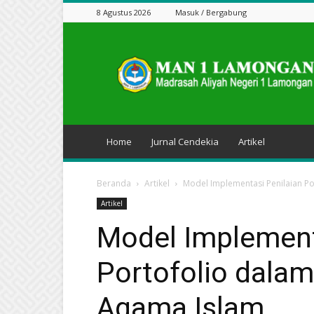
8 Agustus 2026
Masuk / Bergabung
Jurnal
Cendekia
Home
Jurnal Cendekia
Artikel
Beranda
Artikel
Model Implementasi Penilaian P
Artikel
Model Implement
Portofolio dala
Agama Islam