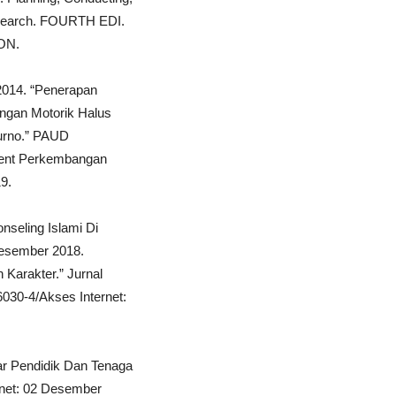
Research. FOURTH EDI.
SON.
 2014. “Penerapan
ngan Motorik Halus
urno.” PAUD
ment Perkembangan
19.
nseling Islami Di
 Desember 2018.
 Karakter.” Jurnal
6030-4/Akses Internet:
ar Pendidik Dan Tenaga
ternet: 02 Desember