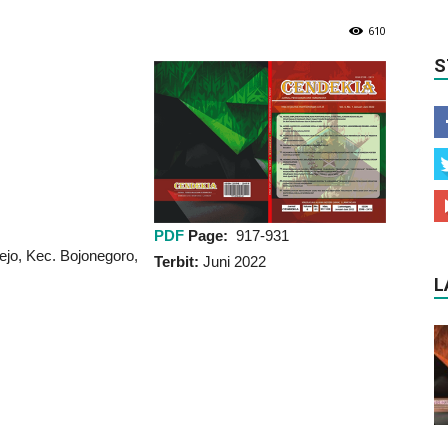
610
S
PDF
Page:
917-931
ejo, Kec. Bojonegoro,
Terbit:
Juni 2022
L