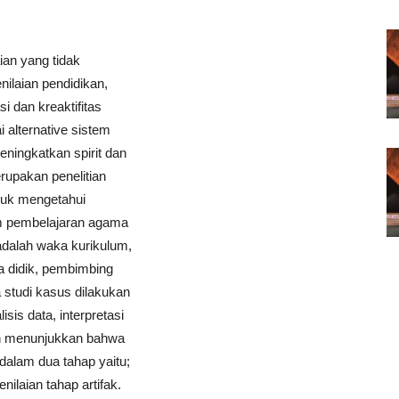
ian yang tidak
ilaian pendidikan,
 dan kreaktifitas
i alternative sistem
eningkatkan spirit dan
merupakan penelitian
ntuk mengetahui
am pembelajaran agama
 adalah waka kurikulum,
a didik, pembimbing
a studi kasus dilakukan
is data, interpretasi
an menunjukkan bahwa
 dalam dua tahap yaitu;
nilaian tahap artifak.