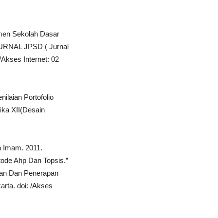
emen Sekolah Dasar
URNAL JPSD ( Jurnal
/Akses Internet: 02
ilaian Portofolio
ika XII(Desain
h Imam. 2011.
ode Ahp Dan Topsis.”
ikan Dan Penerapan
rta. doi: /Akses