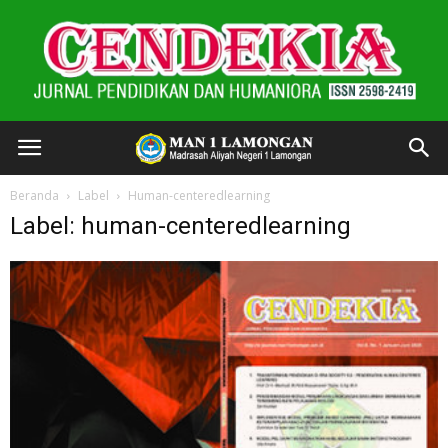
Beranda
Label
Human-centeredlearning
Label: human-centeredlearning