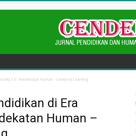
Society 5.0 : Pendekatan Human – Centered Learning
didikan di Era
endekatan Human –
ng