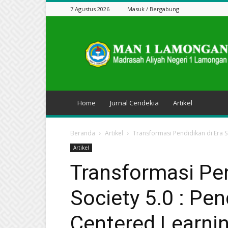
7 Agustus 2026
Masuk / Bergabung
Jurnal
Cendekia
Home
Jurnal Cendekia
Artikel
Beranda
Artikel
Transformasi Pendidikan di Era 
Artikel
Transformasi Pen
Society 5.0 : P
Centered Learni