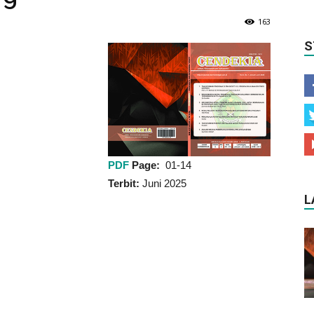
163
S
PDF
Page:
01-14
Terbit:
Juni 2025
L