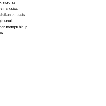
 integrasi
a kemanusiaan.
didikan berbasis
gis untuk
, dan mampu hidup
na.