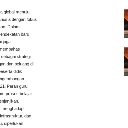
a global menuju
anusia dengan fokus
aan. Dalam
 pendekatan baru
i juga
ni membahas
sebagai strategi
an dan peluang di
eserta didik
pengembangan
-21. Peran guru
am proses belajar
enjanjikan,
ih menghadapi
infrastruktur, dan
, diperlukan