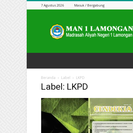
7 Agustus 2026
Masuk / Bergabung
Jurnal
Cendekia
Beranda
Label
LKPD
Label: LKPD