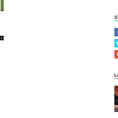
S
.
0
L