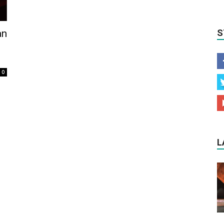
an
S
0
L