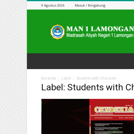
9 Agustus 2026
Masuk / Bergabung
Jurnal
Cendekia
Beranda
Label
Students with Character
Label: Students with C