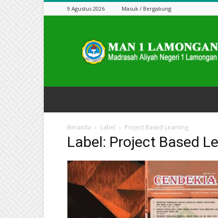
9 Agustus 2026
Masuk / Bergabung
Jurnal
Cendekia
Beranda
Label
Project Based Learning
Label: Project Based L