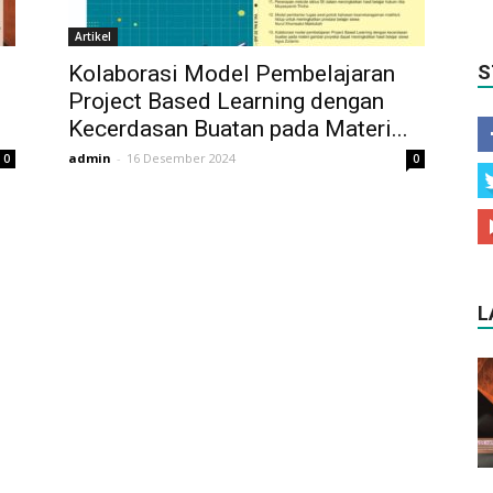
Artikel
s
Kolaborasi Model Pembelajaran
S
Project Based Learning dengan
Kecerdasan Buatan pada Materi...
admin
-
16 Desember 2024
0
0
L